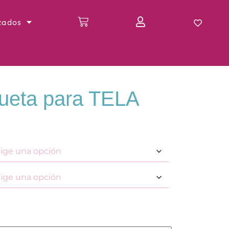
zados
ueta para TELA