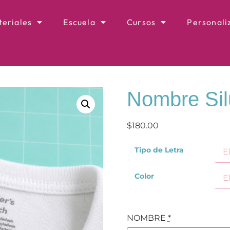
eriales
Escuela
Cursos
Personali
Nombre Sil
$
180.00
Tipo de Letra
Color
NOMBRE
*