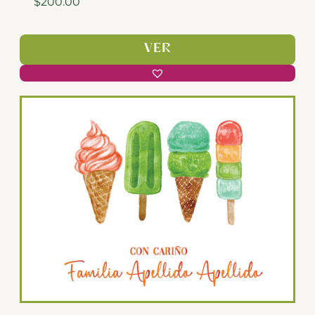
$
200.00
VER