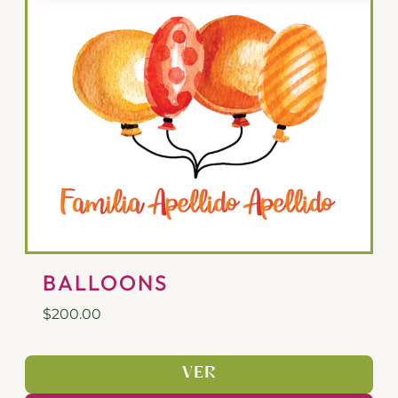
BALLOONS
$
200.00
VER