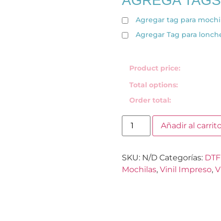
AGREGA TAGS
Agregar tag para mochi
Agregar Tag para lonch
Product price:
Total options:
Order total:
Añadir al carrit
SKU:
N/D
Categorías:
DTF
Mochilas
,
Vinil Impreso
,
V