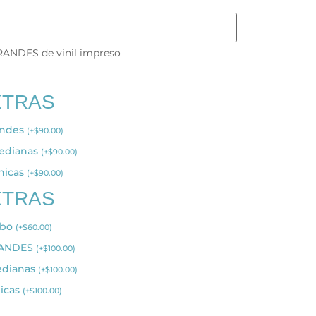
RANDES de vinil impreso
XTRAS
andes
(
+
$
90.00
)
medianas
(
+
$
90.00
)
chicas
(
+
$
90.00
)
XTRAS
mbo
(
+
$
60.00
)
GRANDES
(
+
$
100.00
)
edianas
(
+
$
100.00
)
hicas
(
+
$
100.00
)