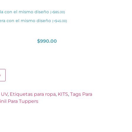
la con el mismo diseño
(
+
$
85.00
)
era con el mismo diseño
(
+
$
45.00
)
$
990.00
o
 UV
,
Etiquetas para ropa
,
KITS
,
Tags Para
inil Para Tuppers