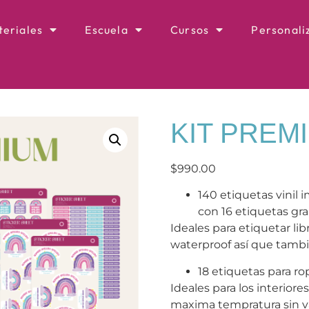
eriales
Escuela
Cursos
Personali
KIT PREM
$
990.00
140 etiquetas vinil 
con 16 etiquetas gr
Ideales para etiquetar libr
waterproof así que tambi
18 etiquetas para rop
Ideales para los interiore
maxima tempratura sin va