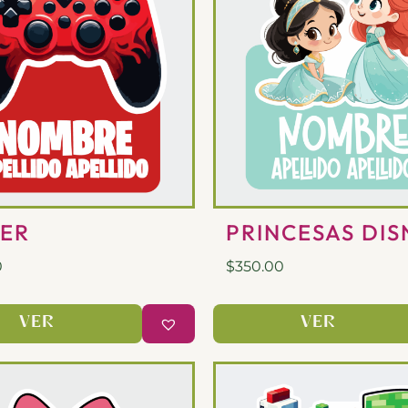
ER
PRINCESAS DIS
0
$
350.00
VER
VER