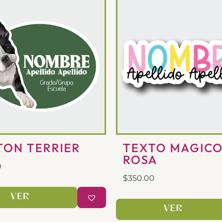
TON TERRIER
TEXTO MAGIC
ROSA
0
$
350.00
VER
VER