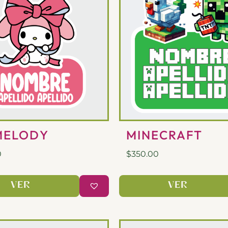
MELODY
MINECRAFT
0
$
350.00
VER
VER