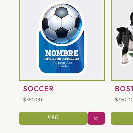
SOCCER
BOS
$
350.00
$
350.0
VER