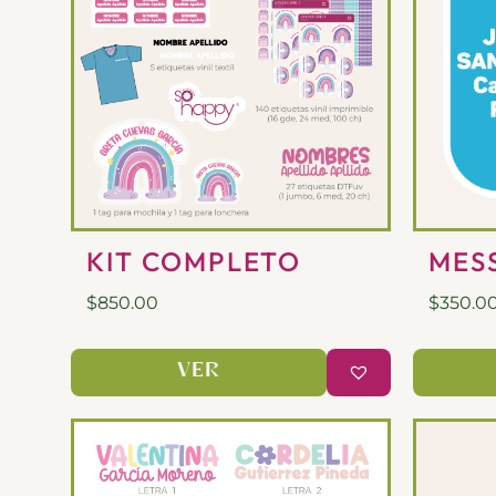
KIT COMPLETO
MES
$
850.00
$
350.0
VER