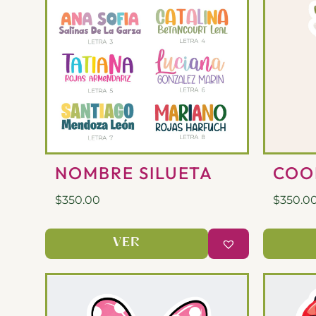
NOMBRE SILUETA
COO
$
350.00
$
350.0
VER