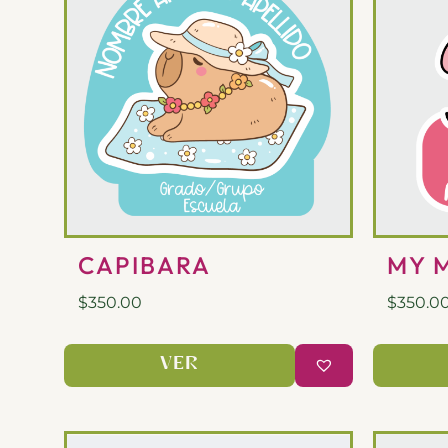
CAPIBARA
MY 
$
350.00
$
350.0
VER