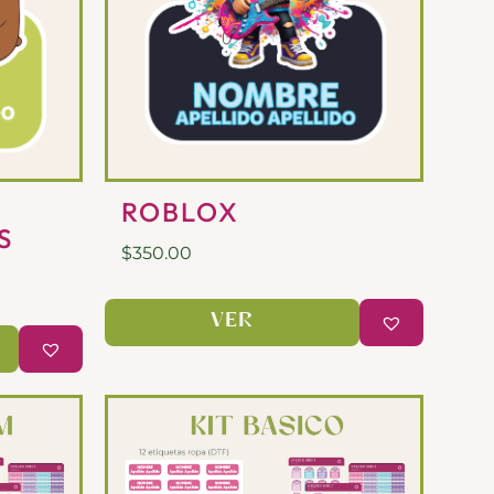
ROBLOX
S
$
350.00
VER