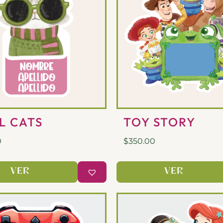
L CATS
TOY STORY
0
$
350.00
VER
VER