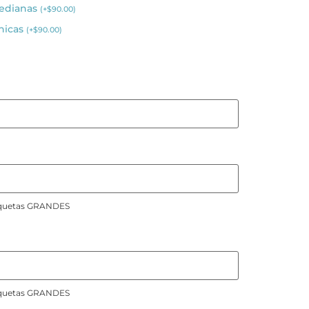
medianas
(
+
$
90.00
)
chicas
(
+
$
90.00
)
etiquetas GRANDES
etiquetas GRANDES