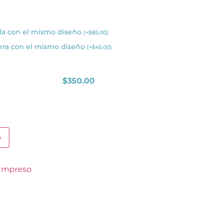
la con el mismo diseño
(
+
$
85.00
)
era con el mismo diseño
(
+
$
45.00
)
$
350.00
o
 Impreso