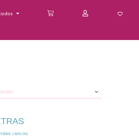
zados
XTRAS
andes
(
+
$
90.00
)