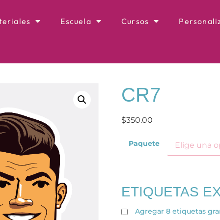
eriales
Escuela
Cursos
Personali
CR7
$
350.00
Paquete
ETIQUETAS E
Agregar 8 etiquetas gr