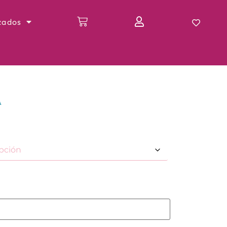
zados
A