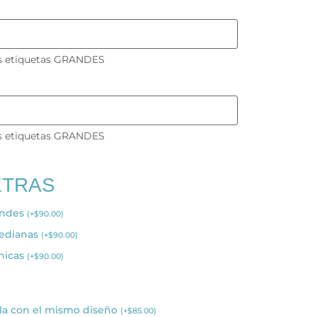
as etiquetas GRANDES
as etiquetas GRANDES
XTRAS
andes
(
+
$
90.00
)
medianas
(
+
$
90.00
)
chicas
(
+
$
90.00
)
la con el mismo diseño
(
+
$
85.00
)