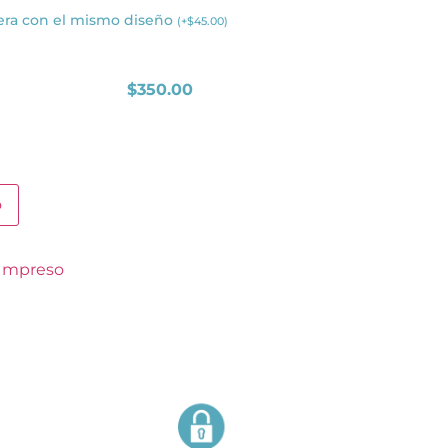
era con el mismo diseño
(
+
$
45.00
)
$
350.00
o
 Impreso